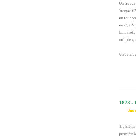
On trouve
Steeple C
un tout pr
un
Puzzle 
En miroir,
oulipien, 
Un catalog
1878 
Une s
Troisième 
première à