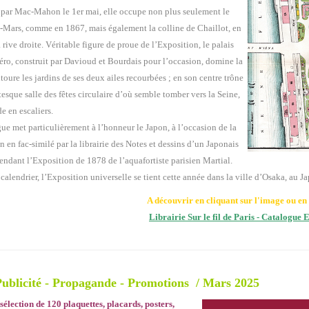
 par Mac-Mahon le 1er mai, elle occupe non plus seulement le
Mars, comme en 1867, mais également la colline de Chaillot, en
a rive droite. Véritable figure de proue de l’Exposition, le palais
ro, construit par Davioud et Bourdais pour l’occasion, domine la
ntoure les jardins de ses deux ailes recourbées ; en son centre trône
esque salle des fêtes circulaire d’où semble tomber vers la Seine,
e en escaliers.
ue met particulièrement à l’honneur le Japon, à l’occasion de la
n en fac-similé par la librairie des Notes et dessins d’un Japonais
pendant l’Exposition de 1878 de l’aquafortiste parisien Martial.
calendrier, l’Exposition universelle se tient cette année dans la ville d’Osaka, au J
A découvrir en cliquant sur l'image ou en s
Librairie Sur le fil de Paris - Catalogue
Publicité - Propagande - Promotions / Mars 2025
sélection de 120 plaquettes,
placards, posters,