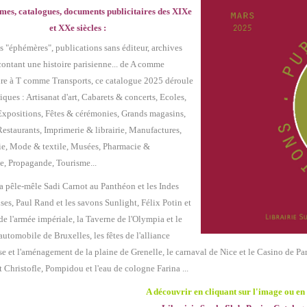
mes,
catalogues, documents publicitaires des XIXe
et XXe siècles :
"éphémères", publications sans éditeur, archives
contant une histoire parisienne... d
e A comme
ure à T comme Transports, ce catalogue 2025 déroule
iques : Artisanat d'art, Cabarets & concerts, Ecoles,
Expositions, Fêtes & cérémonies, Grands magasins,
estaurants, Imprimerie & librairie, Manufactures,
ie, Mode & textile, Musées, Pharmacie &
e, Propagande, Tourisme...
a pêle-mêle Sadi Carnot au Panthéon et les Indes
ses, Paul Rand et les savons Sunlight, Félix Potin et
 de l'armée impériale, la Taverne de l'Olympia et le
'automobile de Bruxelles, les fêtes de l'alliance
se et l'aménagement de la plaine de Grenelle, le carnaval de Nice et le Casino de Pari
 Christofle, Pompidou et l'eau de cologne Farina ...
A découvrir en cliquant sur l'image ou en s