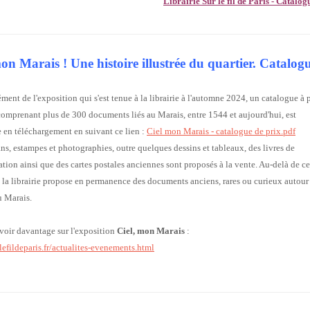
Librairie Sur le fil de Paris - Catalo
mon Marais ! Une histoire illustrée du quartier. Catalo
ent de l'exposition qui s'est tenue à la librairie à l'automne 2024, un catalogue à 
omprenant plus de 300 documents liés au Marais, entre 1544 et aujourd'hui, est
 en téléchargement en suivant ce lien :
Ciel mon Marais - catalogue de prix.pdf
ans, estampes et photographies, outre quelques dessins et tableaux, des livres de
ion ainsi que des cartes postales anciennes sont proposés à la vente. Au-delà de ce
 la librairie propose en permanence des documents anciens, rares ou curieux autour
u Marais.
voir davantage sur l'exposition
Ciel, mon Marais
:
rlefildeparis.fr/actualites-evenements.html