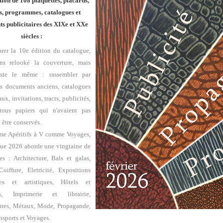
tion de 108 plaquettes,
placards,
rs, programmes,
catalogues et
s publicitaires des XIXe et XXe
siècles :
brer la 10e édition du catalogue,
ns relooké la couverture, mais
reste le même : rassembler par
s documents anciens, catalogues
x, invitations, tracts, publicités,
 tous papiers qui n'avaient pas
 être conservés.
e Apéritifs à V comme Voyages,
gue 2026 aborde une vingtaine de
es : Architecture, Bals et galas,
oiffure, Eletricité, Expositions
lles et artistiques, Hôtels et
nts, Imprimerie et librairie,
res, Métaux, Mode, Propagande,
nsports et Voyages.