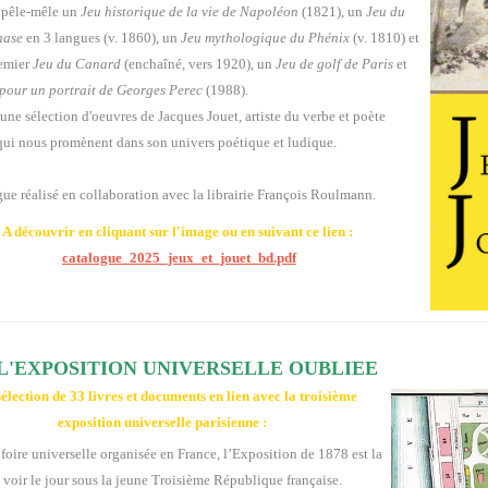
 pêle-mêle un
Jeu historique de la vie de Napoléon
(1821), un
Jeu du
hase
en 3 langues (v. 1860), un
Jeu mythologique du Phénix
(v. 1810) et
emier
Jeu du Canard
(enchaîné, vers 1920), un
Jeu de golf de Paris
et
pour un portrait de Georges Perec
(1988).
 une sélection d'oeuvres de Jacques Jouet, artiste du verbe et poète
qui nous promènent dans son univers poétique et ludique.
ue réalisé en collaboration avec la librairie François Roulmann.
A découvrir en cliquant sur l'image ou en suivant ce lien :
catalogue_2025_jeux_et_jouet_bd.pdf
- L'EXPOSITION UNIVERSELLE OUBLIEE
élection de 33 livres et documents en lien avec la troisième
exposition universelle parisienne
:
foire universelle organisée en France, l’Exposition de 1878 est la
 voir le jour sous la jeune Troisième République française.