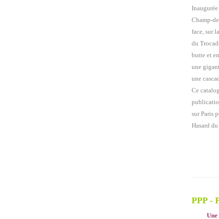
Inaugurée
Champ-de-
face, sur l
du Trocadé
butte et e
une gigant
une cascad
Ce catalog
publicatio
sur Paris 
Hasard du 
PPP - 
Une 