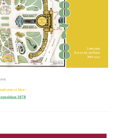
apon.
uivant ce lien :
 Exposition 1878