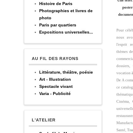
Une sélec
Histoire de Paris
poste
Photographies et livres de
document
photo
Paris par quartiers
Pour célé
Expositions universelles...
nous avo
l'esprit 
thèmes de
AU FIL DES RAYONS
commerciau
dossiers,
Littérature, théâtre, poésie
vocation à
Art - Illustration
De A comm
Spectacle vivant
ce catalo
Varia - Publicité
thématiqu
Cinéma, C
universe
restaura
L'ATELIER
Manufactu
Santé, Tra