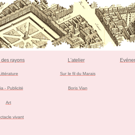
l des rayons
L'atelier
Evéne
Littérature
Sur le fil du Marais
ia - Publicité
Boris Vian
Art
ctacle vivant