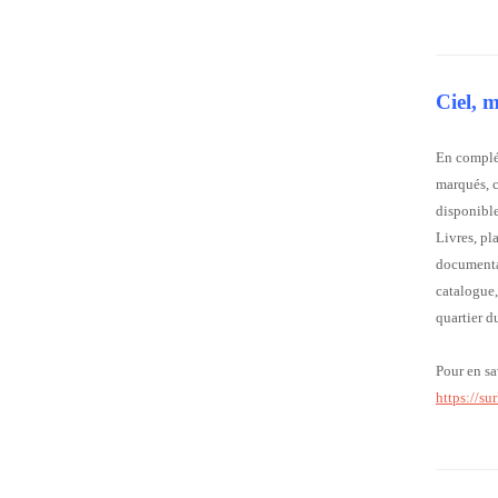
Ciel, 
En complém
marqués, c
disponible
Livres, pl
documentat
catalogue,
quartier d
Pour en sa
https://su