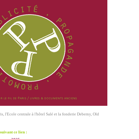
s, l'Ecole centrale à l'hôtel Salé et la fonderie Deberny, Old
uivant ce lien :