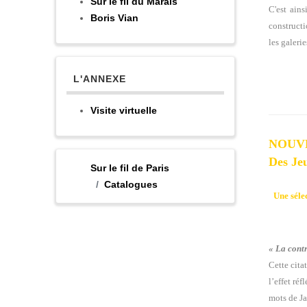
Sur le fil du Marais
C'est ain
Boris Vian
constructi
les galeri
L'ANNEXE
Visite virtuelle
NOUV
Des Je
Sur le fil de Paris
Catalogues
Une séle
« La contr
Cette cita
l’effet ré
mots de Ja