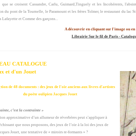
si que se croisent Cassandre, Carlu,
Guimard,Tinguely et les Incohérents,
l'absin
on du pont de la Tournelle, le Paramount et les frères Tolmer, le restaurant du lac St
es Lafayette et Comme des garçons...
A découvrir en cliquant sur l'image ou en s
Librairie Sur le fil de Paris - Catalo
EAU CATALOGUE
ux et d'un Jouet
ction de 48 documents : des jeux de l'oie anciens
aux livres d'artistes
du poète oulipien Jacques Jouet
ainte, c’est la contrainte »
tion approximative d’un allumeur de réverbères peut s’appliquer à
fléchissant que nous proposons, des jeux de l’oie à la loi des jeux de
cques Jouet, une tentative de « miroirs re-formants » ?