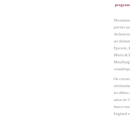
program
Documents 
privées ra
Architect
ses thémat
Epicerie, 
Hôtels & R
Metallurg
cosmétiqu
On croiser
néerlandai
les débris
salon de l
franco-rus
England et