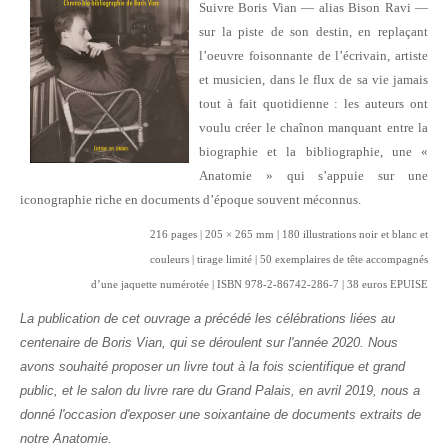
Suivre Boris Vian — alias Bison Ravi —
sur la piste
de son destin, en replaçant
l’oeuvre foisonnante
de l’écrivain, artiste
et musicien, dans le flux de
sa vie jamais
tout à fait quotidienne : les auteurs
ont
voulu créer le chaînon manquant entre la
biographie
et la bibliographie, une «
Anatomie » qui
s’appuie sur une
iconographie riche en documents
d’époque souvent méconnus.
216 pages | 205 × 265 mm | 180 illustrations noir et blanc et
couleurs | tirage limité | 50 exemplaires de tête accompagnés
d’une jaquette numérotée | ISBN 978-2-86742-286-7 | 38 euros EPUISE
La publication de cet ouvrage a précédé les célébrations liées au
centenaire de Boris Vian, qui se déroulent sur l'année 2020. Nous
avons souhaité proposer un livre tout à la fois scientifique et grand
public, et le salon du livre rare du Grand Palais, en avril 2019, nous a
donné l'occasion d'exposer une soixantaine de documents extraits de
notre Anatomie.