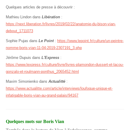
Quelques articles de presse à découvrir :
Mathieu Lindon dans
Libération
:
https://next.liberation.fr/livres/2019/02/22/anatomie-du-bison-vian-
debout_1711073
Sophie Pujas dans
Le Point
:
https://www.lepoint.fr/culture/un-peintre-
nomme-boris-vian-11-04-2019-2307191_3.php
Jérôme Dupuis dans
L'Express
:
https://www.lexpress.fr/culture/livre/livres-plamondon-dussert-et-lacou-
gonzalo-et-roulmann-ponthus_2065452.html
Maxim Simonienko dans
Actualitté
:
https://www.actualitte.com/article/interviews/loufoque-unique-et-
infatigable-boris-vian-au-grand-palais/94167
Quelques mots sur Boris Vian