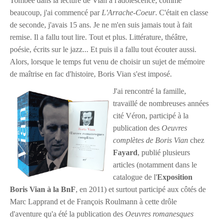
Tombée dans la lecture de Vian à l'adolescence, comme
beaucoup, j'ai commencé par
L'Arrache-Coeur
. C'était en classe
de seconde, j'avais 15 ans. Je ne m'en suis jamais tout à fait
remise. Il a fallu tout lire. Tout et plus. Littérature, théâtre,
poésie, écrits sur le jazz... Et puis il a fallu tout écouter aussi.
Alors, lorsque le temps fut venu de choisir un sujet de mémoire
de maîtrise en fac d'histoire, Boris Vian s'est imposé.
J'ai rencontré la famille,
travaillé de nombreuses années
cité Véron, participé à la
publication des
Oeuvres
complètes de Boris Vian
chez
Fayard
, publié plusieurs
articles (notamment dans le
catalogue de l'
Exposition
Boris Vian à la BnF
, en 2011) et surtout participé aux côtés de
Marc Lapprand et de François Roulmann à cette drôle
d'aventure qu'a été la publication des
Oeuvres romanesques