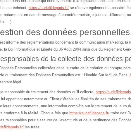
éposé dans cet espace qui contreviendrait à la législation applicable en France
 Le cas échéant,
https://surlefildeparis.fr/
se réserve également la possibilité d
teur, notamment en cas de message à caractère raciste, injurieux, diffamant, ou 
hie …).
Gestion des données personnelles
 est informé des réglementations concernant la communication marketing, la l
, la Loi Informatique et Liberté du 06 Août 2004 ainsi que du Règlement Gén
esponsables de la collecte des données p
Données Personnelles collectées dans le cadre de la création du compte personn
le du traitement des Données Personnelles est : Librairie Sur le fil de Paris.
sentant légal
ue responsable du traitement des données qu’il collecte,
https://surlefildeparis
l lui appartient notamment au Client d’établir les finalités de ses traitements d
de leurs consentements, une information complète sur le traitement de leurs d
ts conforme à la réalité. Chaque fois que
https://surlefildeparis.fr/
traite des 
es raisonnables pour s’assurer de l’exactitude et de la pertinence des Donnée
lefildeparis.fr/
les traite.