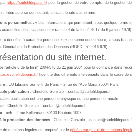
 par
https://surlefildeparis.fr/
pour la gestion de votre compte, de la gestion de l
r :
Internaute se connectant, utilisant le site susnommé.
ions personnelles :
« Les informations qui permettent, sous quelque forme que
auxquelles elles s'appliquent » (article 4 de la loi n° 78-17 du 6 janvier 1978)
s « données à caractère personnel », « personne concernée », « sous traitant 
 Général sur la Protection des Données (RGPD : n° 2016-679)
résentation du site internet.
e l'article 6 de la loi n° 2004-575 du 21 juin 2004 pour la confiance dans l'éco
ttps://surlefildeparis.fr/
l'identité des différents intervenants dans le cadre de s
ire
: EU Librairie Sur le fil de Paris – 2 rue de l'Ave Maria 75004 Paris
ble publication
: Christelle Gonzalo –
contact@surlefildeparis.fr
sable publication est une personne physique ou une personne morale.
er
: Christelle Gonzalo –
contact@surlefildeparis.fr
ur
: ovh – 2 rue Kellermann 59100 Roubaix 1007
à la protection des données
: Christelle Gonzalo –
contact@surlefildeparis.f
 de mentions légales est proposé par le
générateur gratuit de mentions légale