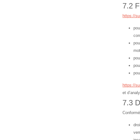
7.2 F
https://sur
pou
con
pou
mot
pou
pou
pou
https://sur
et d’anal
7.3 D
Conformém
dro
ver
inc