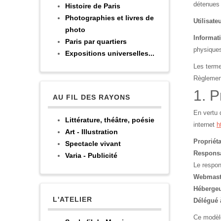
détenues
Histoire de Paris
Photographies et livres de
Utilisateu
photo
Informat
Paris par quartiers
physiques 
Expositions universelles...
Les terme
Règlement
1. P
AU FIL DES RAYONS
En vertu d
Littérature, théâtre, poésie
internet
h
Art - Illustration
Propriéta
Spectacle vivant
Responsa
Varia - Publicité
Le respon
Webmast
Héberge
L'ATELIER
Délégué 
Ce modèle