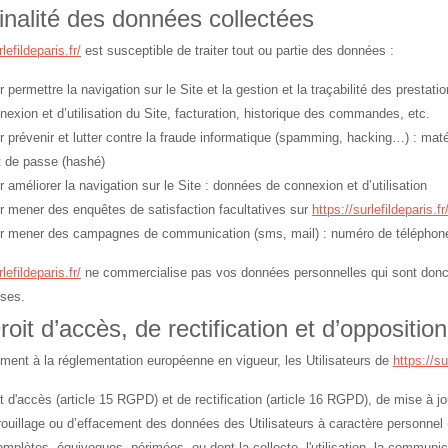
inalité des données collectées
lefildeparis.fr/
est susceptible de traiter tout ou partie des données :
r permettre la navigation sur le Site et la gestion et la traçabilité des presta
nexion et d’utilisation du Site, facturation, historique des commandes, etc.
r prévenir et lutter contre la fraude informatique (spamming, hacking…) : matéri
 de passe (hashé)
r améliorer la navigation sur le Site : données de connexion et d’utilisation
r mener des enquêtes de satisfaction facultatives sur
https://surlefildeparis.fr
r mener des campagnes de communication (sms, mail) : numéro de téléphone
lefildeparis.fr/
ne commercialise pas vos données personnelles qui sont donc u
yses.
roit d’accès, de rectification et d’opposition
ent à la réglementation européenne en vigueur, les Utilisateurs de
https://su
it d'accès (article 15 RGPD) et de rectification (article 16 RGPD), de mise à 
rouillage ou d’effacement des données des Utilisateurs à caractère personnel 
omplètes, équivoques, périmées, ou dont la collecte, l'utilisation, la communic