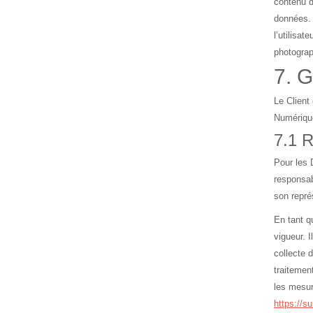
contenu d
données.
l’utilisa
photograp
7. 
Le Client
Numérique
7.1 R
Pour les 
responsab
son repré
En tant q
vigueur. I
collecte 
traitemen
les mesur
https://sur