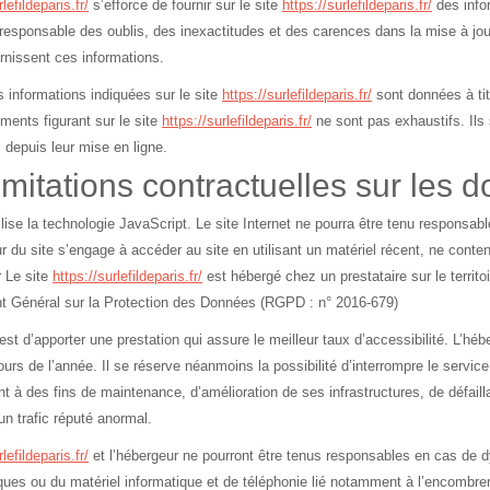
lefildeparis.fr/
s’efforce de fournir sur le site
https://surlefildeparis.fr/
des infor
 responsable des oublis, des inexactitudes et des carences dans la mise à jour,
urnissent ces informations.
s informations indiquées sur le site
https://surlefildeparis.fr/
sont données à titr
ments figurant sur le site
https://surlefildeparis.fr/
ne sont pas exhaustifs. Ils
 depuis leur mise en ligne.
imitations contractuelles sur les
ilise la technologie JavaScript. Le site Internet ne pourra être tenu responsabl
teur du site s’engage à accéder au site en utilisant un matériel récent, ne cont
r Le site
https://surlefildeparis.fr/
est hébergé chez un prestataire sur le terri
 Général sur la Protection des Données (RGPD : n° 2016-679)
f est d’apporter une prestation qui assure le meilleur taux d’accessibilité. L’h
jours de l’année. Il se réserve néanmoins la possibilité d’interrompre le servi
 à des fins de maintenance, d’amélioration de ses infrastructures, de défailla
un trafic réputé anormal.
lefildeparis.fr/
et l’hébergeur ne pourront être tenus responsables en cas de d
ques ou du matériel informatique et de téléphonie lié notamment à l’encombr