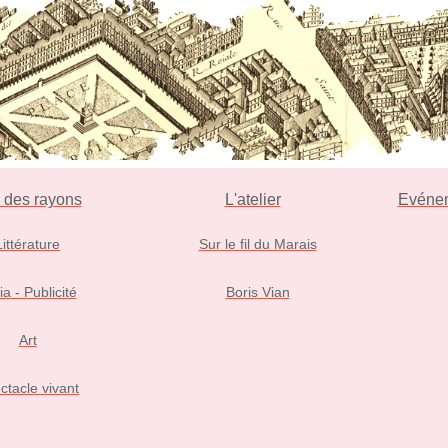
l des rayons
L'atelier
Evéne
Littérature
Sur le fil du Marais
ia - Publicité
Boris Vian
Art
ctacle vivant