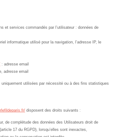
tions et services commandés par l’utilisateur : données de
el informatique utilisé pour la navigation, l’adresse IP, le
/
: adresse email
, adresse email
niquement utilisées par nécessité ou à des fins statistiques
rlefildeparis.fr/
disposent des droits suivants :
jour, de complétude des données des Utilisateurs droit de
(article 17 du RGPD), lorsqu’elles sont inexactes,
ation ou la conservation est interdite