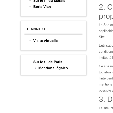
Sur le fil du Marais
2. C
Boris Vian
pro
Le Site c
L'ANNEXE
applicabl
Site.
Visite virtuelle
L’utilisat
condition
invités à 
Sur le fil de Paris
Ce site i
Mentions légales
toutefois
l’interven
mentions 
possible 
3. D
Le site i