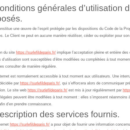
onditions générales d’utilisation d
posés.
onstitue une œuvre de l’esprit protégée par les dispositions du Code de la Prop
es. Le Client ne peut en aucune manière réutiliser, céder ou exploiter pour so
ion du site
https://surlefildeparis.fr/
implique l’acceptation pleine et entière des 
s d’utilisation sont susceptibles d’être modifiées ou complétées à tout moment,
les consulter de manière régulière.
nternet est normalement accessible à tout moment aux utilisateurs. Une interr
 décidée par
https://surlefildeparis.fr/
, qui s’efforcera alors de communiquer pr
tion. Le site web
https://surlefildeparis.fr/
est mis à jour régulièrement par
http
légales peuvent être modifiées à tout moment : elles s’imposent néanmoins à l’u
afin d’en prendre connaissance.
escription des services fournis.
nternet
https://surlefildeparis.fr/
a pour objet de fournir une information concerna