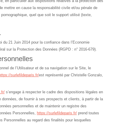
, en particulier aux dispositions relatives à la protection des
e mettre en cause la responsabilité civile et/ou pénale de
pornographique, quel que soit le support utilisé (texte,
.
oi du 21 Juin 2014 pour la confiance dans l’Economie
éral sur la Protection des Données (RGPD : n° 2016-679).
ersonnelles
el de l’Utilisateur et de sa navigation sur le Site, le
https://surlefildeparis.fr/
est représenté par Christelle Gonzalo,
.fr/
s’engage à respecter le cadre des dispositions légales en
e données, de fournir à ses prospects et clients, à partir de la
onnées personnelles et de maintenir un registre des
Données Personnelles,
https://surlefildeparis.fr/
prend toutes
s Personnelles au regard des finalités pour lesquelles