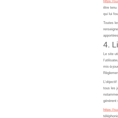
https://sur
être tenu
qui lui fo
Toutes le
renseigne
apportées
4. L
Le site ut
l’utilisa
mis-à-jou
Règlement
L’objecti
tous les 
notamment
génèrent 
https://sur
téléphoni