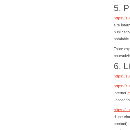
5. P
https://sur
site inte
publicatio
préalable
Toute exp
poursuivi
6. L
https://sur
https://sur
internet
h
l’appariti
https://sur
d’une cha
contact) s