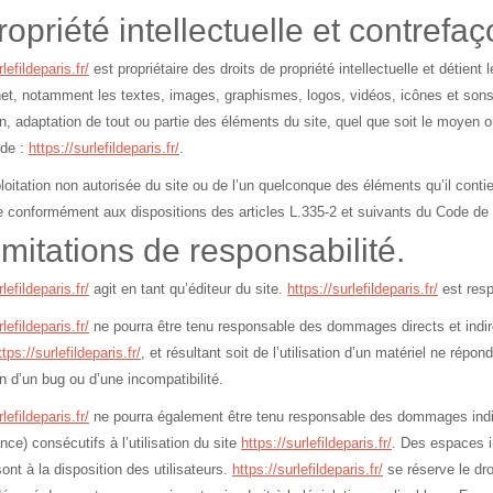
ropriété intellectuelle et contrefaç
lefildeparis.fr/
est propriétaire des droits de propriété intellectuelle et détien
rnet, notamment les textes, images, graphismes, logos, vidéos, icônes et sons.
n, adaptation de tout ou partie des éléments du site, quel que soit le moyen ou 
 de :
https://surlefildeparis.fr/
.
loitation non autorisée du site ou de l’un quelconque des éléments qu’il cont
e conformément aux dispositions des articles L.335-2 et suivants du Code de Pr
imitations de responsabilité.
lefildeparis.fr/
agit en tant qu’éditeur du site.
https://surlefildeparis.fr/
est resp
lefildeparis.fr/
ne pourra être tenu responsable des dommages directs et indirec
ttps://surlefildeparis.fr/
, et résultant soit de l’utilisation d’un matériel ne répo
on d’un bug ou d’une incompatibilité.
lefildeparis.fr/
ne pourra également être tenu responsable des dommages indir
nce) consécutifs à l’utilisation du site
https://surlefildeparis.fr/
. Des espaces i
ont à la disposition des utilisateurs.
https://surlefildeparis.fr/
se réserve le dr