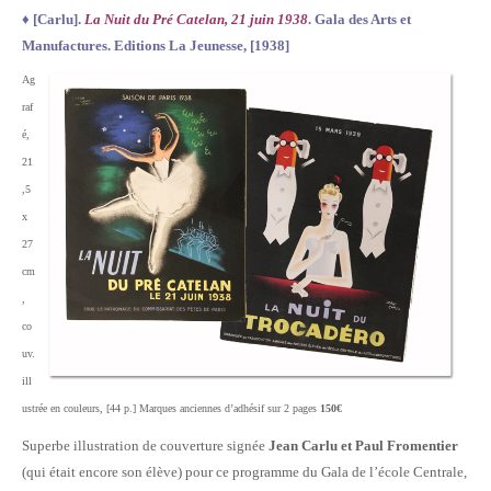
♦
[Carlu].
La Nuit du Pré Catelan, 21 juin 1938
.
Gala des Arts et
Manufactures
.
Editions La Jeunesse, [1938]
Ag
raf
é,
21
,5
x
27
cm
,
co
uv.
ill
ustrée en couleurs, [44 p.] Marques anciennes d’adhésif sur 2 pages
150€
Superbe illustration de couverture signée
Jean Carlu et Paul Fromentier
(qui était encore son élève) pour ce programme du Gala de l’école Centrale,