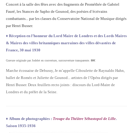
Concert à la salle des fêtes avec des fragments de Prométhée de Gabriel
Fauré, les Stances de Sapho de Gounod, des poésies d’écrivains
combattants... par les classes du Conservatoire National de Musique dirigés
par Henri Busser.
♦
Réception en l’honneur du Lord Maire de Londres
et des Lords Maires
& Maires des
villes britanniques marraines des villes dévastées
de
France,
30 mai 1930
Gravure originale par Jodelet en couverture, surcouverture transparente.
80€
Marche écossaise de Debussy, Je m’appelle Ciboulette de Raynaldo Hahn,
ballet de Roméo et Juliette de Gounod... artistes de l’Opéra dirigés par
Henri Busser. Deux feuillets recto joints : discours du Lord-Maire de
Londres et du préfet de la Seine.
♦
Album de photographies :
Troupe du Théâtre Sébastopol de Lille
.
Saison 1935-
1936