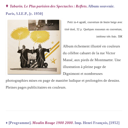
♦
Tabarin. Le Plus parisien des Spectacles : Reflets
.
Album souvenir.
Paris, S.I.E.P., [c. 1950]
Petit in-4 agrafé, couverture de feutre beige avec
titré doré, 32 p. Quelques rousseurs en couverture,
intérieur très frais.
55€
Album richement illustré en couleurs
du célèbre cabaret de la rue Victor
Massé, aux pieds de Montmartre. Une
illustration à pleine page de
Dignimont et nombreuses
photographies mises en page de manière ludique et prolongées de dessins.
Pleines pages publicitaires en couleurs.
♦
[Programme].
Moulin Rouge 1900 2000
. Imp. Henri François, [1952]