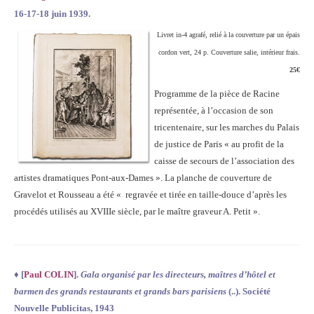
16-17-18 juin 1939.
Livret in-4 agrafé, relié à la couverture par un épais
cordon vert, 24 p. Couverture salie, intérieur frais.
25€
Programme de la pièce de Racine
représentée, à l’occasion de son
tricentenaire, sur les marches du Palais
de justice de Paris « au profit de la
caisse de secours de l’association des
artistes dramatiques Pont-aux-Dames ». La planche de couverture de
Gravelot et Rousseau a été « regravée et tirée en taille-douce d’après les
procédés utilisés au XVIIIe siècle, par le maître graveur A. Petit ».
♦
[
Paul COLIN
].
Gala organisé par les directeurs, maîtres d’hôtel et
barmen
des grands
restaurants et
grands bars parisiens
(..).
Société
Nouvelle Publicitas, 1943