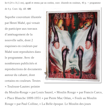
In-4 (24 x 31,5 cm), agrafé et retenu par un cordon, couv. illustrée en couleurs, 40 p. + programme
de 4 p. Couv. lég. déf.
60€
Superbe couverture illustrée
par Henri Mahé, qui venait
de participer aux travaux
d’aménagement de la
nouvelle salle, dont 2
esquisses en couleurs par
Mahé sont reproduites dans
le programme. Avec de
nombreuses publicités et
reproductions de documents
autour du cabaret, dont
certains en couleurs. Textes
« Toulouse-Lautrec peintre
du Moulin-Rouge » par Louis Saurel, « Moulin Rouge » par Francis Carco,
« Place Blanche 1899-1951 » par Pierre Mac Orlan, « Foule au Moulin
Rouge » par Paul Colline, « La Belle époque. Le Moulin des jours