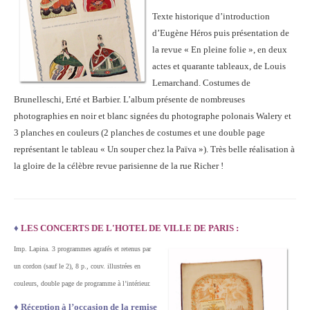
Texte historique d’introduction
d’Eugène Héros puis présentation de
la revue « En pleine folie », en deux
actes et quarante tableaux, de Louis
Lemarchand. Costumes de
Brunelleschi, Erté et Barbier. L’album présente de nombreuses
photographies en noir et blanc signées du photographe polonais Walery et
3 planches en couleurs (2 planches de costumes et une double page
représentant le tableau « Un souper chez la Païva »). Très belle réalisation à
la gloire de la célèbre revue parisienne de la rue Richer !
♦
LES CONCERTS DE L'HOTEL DE VILLE DE PARIS :
Imp. Lapina. 3 programmes agrafés et retenus par
un cordon (sauf le 2), 8 p., couv. illustrées en
couleurs, double page de programme à l’intérieur.
♦
Réception à l’occasion de la remise