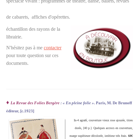
spectacle vivant : programmes de théâtre, danse, ballets, revues
de cabarets, affiches d'opérettes.
échantillon des rayons de la
librairie.
N'hésitez pas à me
contacter
pour toute question sur ces
documents.
♦
La Revue des Folies Bergère
: « En pleine folie »
. Paris, M. De Brunoff
éditeur, [c.1923]
In-4 agrafé, couverture vieux rose ajourée, titres
dorés, [40 p.]. Quelques accrocs en couverture,
marge supérieure décolorée, intérieur très frais.
60€