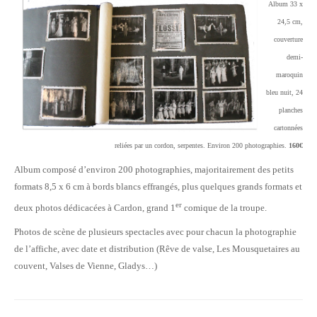
Album 33 x
24,5 cm,
couverture
demi-
maroquin
bleu nuit, 24
planches
cartonnées
reliées par un cordon, serpentes. Environ 200 photographies.
160€
Album composé d’environ 200 photographies, majoritairement des petits
formats 8,5 x 6 cm à bords blancs effrangés, plus quelques grands formats et
er
deux photos dédicacées à Cardon, grand 1
comique de la troupe.
Photos de scène de plusieurs spectacles avec pour chacun la photographie
de l’affiche, avec date et distribution (Rêve de valse, Les Mousquetaires au
couvent, Valses de Vienne, Gladys…)