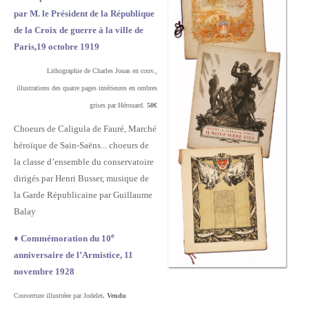
par M. le Président de la République
de la
Croix de guerre à la ville de
Paris,
19 octobre 1919
Lithographie de Charles Jouas en couv.,
illustrations des quatre pages intérieures en ombres
grises par Hérouard.
50€
Choeurs de Caligula de Fauré, Marché
héroïque de Sain-Saëns... choeurs de
la classe d’ensemble du conservatoire
dirigés par Henri Busser, musique de
la Garde Républicaine par Guillaume
Balay
e
♦
Commémoration du 10
anniversaire de l’Armistice, 11
novembre 1928
Couverture illustréee par Jodelet
. Vendu