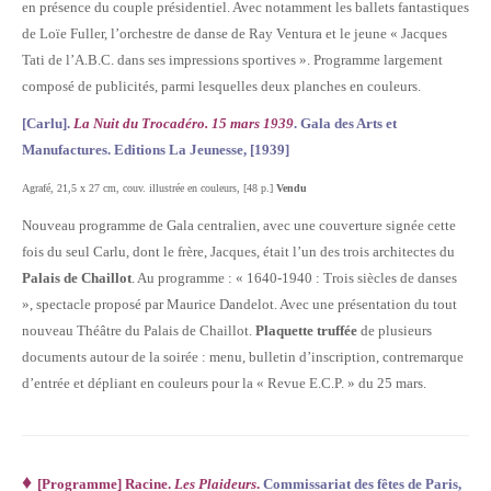
en présence du couple présidentiel. Avec notamment les ballets fantastiques
de Loïe Fuller, l’orchestre de danse de Ray Ventura et le jeune « Jacques
Tati de l’A.B.C. dans ses impressions sportives ». Programme largement
composé de publicités, parmi lesquelles deux planches en couleurs.
[Carlu].
La Nuit du Trocadéro. 15 mars 1939
. Gala des Arts et
Manufactures. Editions La Jeunesse, [1939]
Agrafé, 21,5 x 27 cm, couv. illustrée en couleurs, [48 p.]
Vendu
Nouveau programme de Gala centralien, avec une couverture signée cette
fois du seul Carlu, dont le frère, Jacques, était l’un des trois architectes du
Palais de Chaillot
. Au programme : « 1640-1940 : Trois siècles de danses
», spectacle proposé par Maurice Dandelot. Avec une présentation du tout
nouveau Théâtre du Palais de Chaillot.
Plaquette truffée
de plusieurs
documents autour de la soirée : menu, bulletin d’inscription, contremarque
d’entrée et dépliant en couleurs pour la « Revue E.C.P. » du 25 mars.
♦
[Programme] Racine.
Les Plaideurs
.
Commissariat des fêtes de Paris,