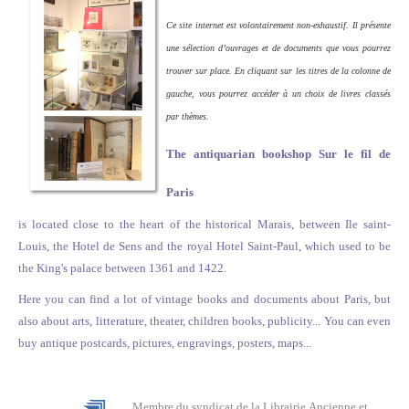
Ce site internet est volontairement non-exhaustif. Il présente
une sélection d’ouvrages et de documents que vous pourrez
trouver sur place. En cliquant sur les titres de la colonne de
gauche, vous pourrez accéder à un choix de livres classés
par thèmes.
The antiquarian bookshop Sur le fil de
Paris
is located close to the heart of the historical Marais, between Ile saint-
Louis, the Hotel de Sens and the royal Hotel Saint-Paul, which used to be
the King's palace between 1361 and 1422.
Here you can find a lot of vintage books and documents about Paris, but
also about arts, litterature, theater, children books, publicity... You can even
buy antique postcards, pictures, engravings, posters, maps...
Membre du syndicat de la Librairie
Ancienne
et