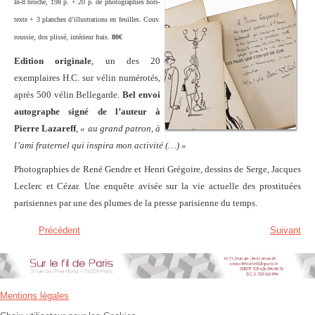
In-8 broché, 198 p. + 20 p. de photographies hors-
texte + 3 planches d’illustrations en feuilles. Couv.
roussie, dos plissé, intérieur frais.
80€
Edition originale
, un des 20
exemplaires H.C. sur vélin numérotés,
après 500 vélin Bellegarde.
Bel envoi
autographe signé de l’auteur à
Pierre Lazareff
,
« au grand patron, à
l’ami fraternel qui inspira mon activité (…) »
Photographies de René Gendre et Henri Grégoire, dessins de Serge, Jacques
Leclerc et Cézar. Une enquête avisée sur la vie actuelle des prostituées
parisiennes par une des plumes de la presse parisienne du temps.
Précédent
Suivant
Mentions légales