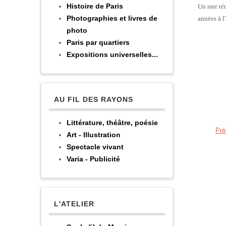
Histoire de Paris
Un rare té
Photographies et livres de
années à l
photo
Paris par quartiers
Expositions universelles...
AU FIL DES RAYONS
Littérature, théâtre, poésie
Pré
Art - Illustration
Spectacle vivant
Varia - Publicité
L'ATELIER