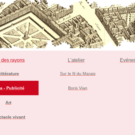
l des rayons
L'atelier
Evéne
ittérature
Sur le fil du Marais
a - Publicité
Boris Vian
Art
tacle vivant