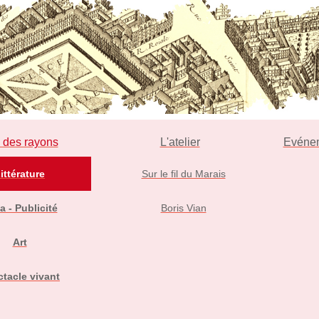
l des rayons
L'atelier
Evéne
ittérature
Sur le fil du Marais
a - Publicité
Boris Vian
Art
tacle vivant