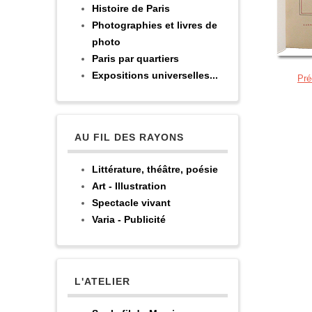
Histoire de Paris
Photographies et livres de
photo
Paris par quartiers
Expositions universelles...
Pré
AU FIL DES RAYONS
Littérature, théâtre, poésie
Art - Illustration
Spectacle vivant
Varia - Publicité
L'ATELIER