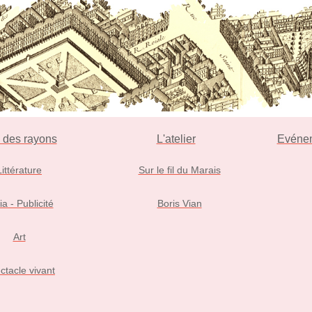
l des rayons
L'atelier
Evéne
Littérature
Sur le fil du Marais
ia - Publicité
Boris Vian
Art
ctacle vivant