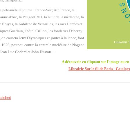
ts, transports...
a pêle-mêle le journal France-Soir, Air France, le
eanne-d'Arc, la Peugeot 201, la Nuit de la médecine, la
e Bruyas, la Kabiline de Versailles, les sacs Hermès et
iques Guerlain, l'hôtel Crillon, les fonderies Deberny
, on causera Jeux Olympiques et joutes à la lance, foot
 1920, pour ou contre la centrale nucléaire de Nogent-
 Jean-Luc Godard et John Huston....
A découvrir en cliquant sur l'image ou en s
Librairie Sur le fil de Paris - Catalo
cédent