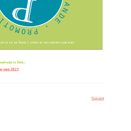
uivant ce lien :
gue ppp 2023
Suivant