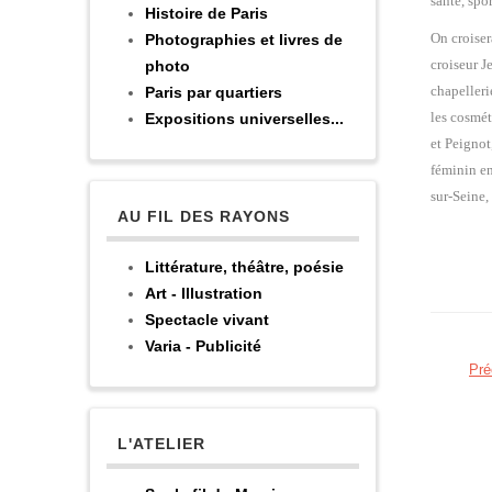
santé, spor
Histoire de Paris
On croiser
Photographies et livres de
croiseur J
photo
chapelleri
Paris par quartiers
les cosmét
Expositions universelles...
et Peignot
féminin en
sur-Seine,
AU FIL DES RAYONS
Littérature, théâtre, poésie
Art - Illustration
Spectacle vivant
Varia - Publicité
Pré
L'ATELIER