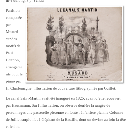
In-4 oblong, 8 p.
Vendu
Partition
composée
par
Musard
sur des
motifs de
Paul
Henrion,
arrangeme
nts pour le
piano par
H. Charlemagne ; illustration de couverture lithographiée par Guillet.
Le canal Saint-Martin avait été inauguré en 1825, avant d’être recouvert
par Haussmann. Sur l’illustration, on observe derrière la rangée de
personnages une passerelle piétonne en fonte ; à l’arrière plan, la Colonne
de Juillet surplombe l’éléphant de la Bastille, dont on devine au loin la tête
et le dos.