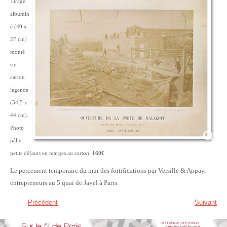
Tirage
albumin
é (40 x
27 cm)
monté
sur
carton
légendé
(54,5 x
44 cm).
Photo
pâlie,
petits défauts en marges au carton.
160€
Le percement temporaire du mur des fortifications par Versille & Appay,
entrepreneurs au 5 quai de Javel à Paris.
Précédent
Suivant