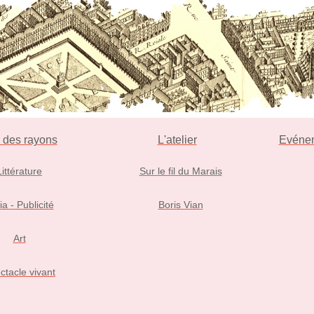
l des rayons
L'atelier
Evéne
Littérature
Sur le fil du Marais
ia - Publicité
Boris Vian
Art
ctacle vivant