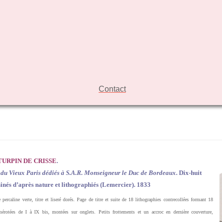
Contact
TURPIN DE CRISSE
.
 du Vieux Paris dédiés à S.A.R. Monseigneur le Duc de Bordeaux
. Dix-huit
sinés d’après nature et lithographiés (Lemercier). 1833
 percaline verte, titre et liseré dorés. Page de titre et suite de 18 lithographies contrecollées formant 18
mérotées de I à IX bis, montées sur onglets. Petits frottements et un accroc en dernière couverture,