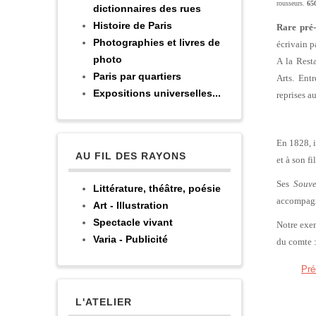
rousseurs.
65
dictionnaires des rues
Histoire de Paris
Rare pré-
Photographies et livres de
écrivain p
photo
A la Rest
Paris par quartiers
Arts. Ent
Expositions universelles...
reprises a
En 1828, i
AU FIL DES RAYONS
et à son f
Ses
Souve
Littérature, théâtre, poésie
accompagné
Art - Illustration
Spectacle vivant
Notre exem
Varia - Publicité
du comte :
Pré
L'ATELIER