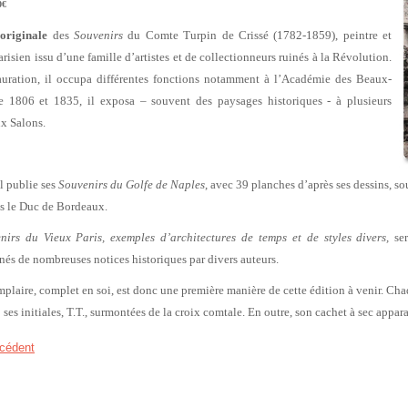
0€
originale
des
Souvenirs
du Comte Turpin de Crissé (1782-1859), peintre et
arisien issu d’une famille d’artistes et de collectionneurs ruinés à la Révolution.
auration, il occupa différentes fonctions notamment à l’Académie des Beaux-
re 1806 et 1835, il exposa – souvent des paysages historiques - à plusieurs
ux Salons.
l publie ses
Souvenirs du Golfe de Naples
, avec 39 planches d’après ses dessins, s
ils le Duc de Bordeaux.
nirs du Vieux Paris, exemples d’architectures de temps et de styles divers,
ser
s de nombreuses notices historiques par divers auteurs.
plaire, complet en soi, est donc une première manière de cette édition à venir. C
 ses initiales, T.T., surmontées de la croix comtale. En outre, son cachet à sec appa
cédent