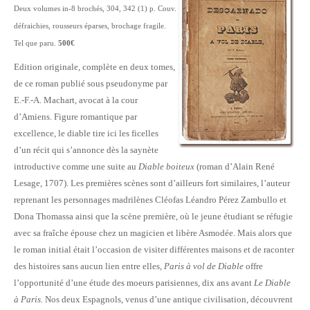
Deux volumes in-8 brochés, 304, 342 (1) p. Couv.
défraichies, rousseurs éparses, brochage fragile.
Tel que paru.
500€
Edition originale, complète en deux tomes,
de ce roman publié sous pseudonyme par
E.-F.-A. Machart, avocat à la cour
d’Amiens. Figure romantique par
excellence, le diable tire ici les ficelles
d’un récit qui s’annonce dès la saynète
introductive comme une suite au
Diable boiteux
(roman d’Alain René
Lesage, 1707). Les premières scènes sont d’ailleurs fort similaires, l’auteur
reprenant les personnages madrilènes Cléofas Léandro Pérez Zambullo et
Dona Thomassa ainsi que la scène première, où le jeune étudiant se réfugie
avec sa fraîche épouse chez un magicien et libère Asmodée. Mais alors que
le roman initial était l’occasion de visiter différentes maisons et de raconter
des histoires sans aucun lien entre elles,
Paris à vol de Diable
offre
l’opportunité d’une étude des moeurs parisiennes, dix ans avant
Le Diable
à Paris.
Nos deux Espagnols, venus d’une antique civilisation, découvrent