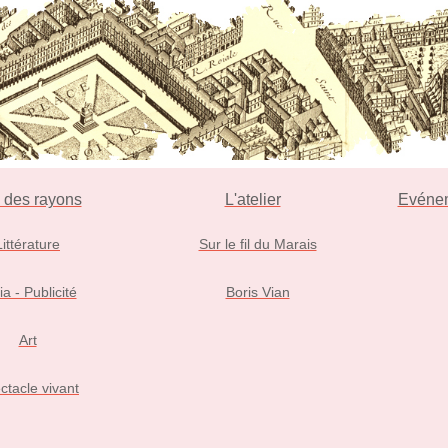
l des rayons
L'atelier
Evéne
Littérature
Sur le fil du Marais
ia - Publicité
Boris Vian
Art
ctacle vivant