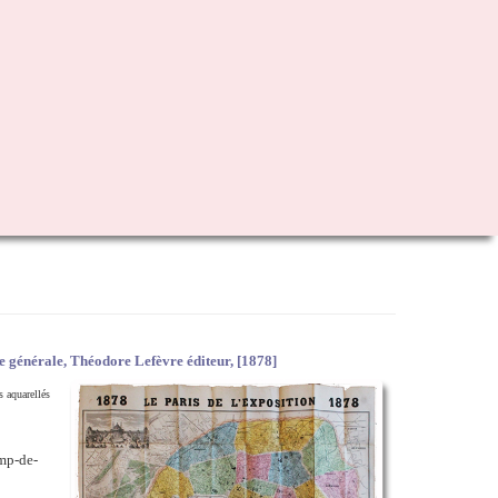
e générale, Théodore Lefèvre éditeur, [1878]
s aquarellés
amp-de-