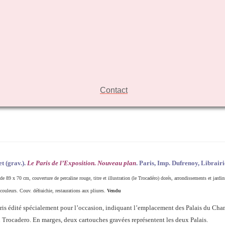
Contact
et
(grav.).
Le Paris de l’Exposition. Nouveau plan
.
Paris, Imp. Dufrenoy, Librairi
de 89 x 70 cm, couverture de percaline rouge, titre et illustration (le Trocadéro) dorés, arrondissements et jardin
 couleurs. Couv. défraichie, restaurations aux pliures.
Vendu
ris édité spécialement pour l’occasion, indiquant l’emplacement des Palais du Ch
 Trocadero. En marges, deux cartouches gravées représentent les deux Palais.